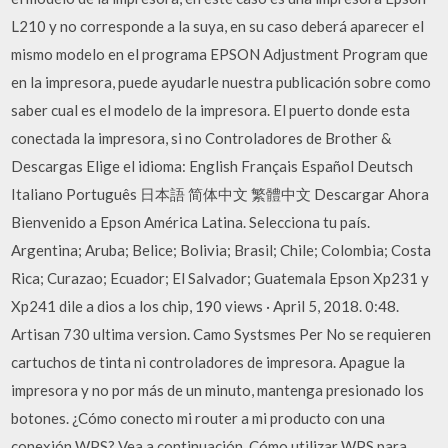
L210 y no corresponde a la suya, en su caso deberá aparecer el
mismo modelo en el programa EPSON Adjustment Program que
en la impresora, puede ayudarle nuestra publicación sobre como
saber cual es el modelo de la impresora. El puerto donde esta
conectada la impresora, si no Controladores de Brother &
Descargas Elige el idioma: English Français Español Deutsch
Italiano Português 日本語 简体中文 繁體中文 Descargar Ahora
Bienvenido a Epson América Latina. Selecciona tu país.
Argentina; Aruba; Belice; Bolivia; Brasil; Chile; Colombia; Costa
Rica; Curazao; Ecuador; El Salvador; Guatemala Epson Xp231 y
Xp241 dile a dios a los chip, 190 views · April 5, 2018. 0:48.
Artisan 730 ultima version. Camo Systsmes Per No se requieren
cartuchos de tinta ni controladores de impresora. Apague la
impresora y no por más de un minuto, mantenga presionado los
botones. ¿Cómo conecto mi router a mi producto con una
conexión WPS? Vea a continuación. Cómo utilizar WPS para